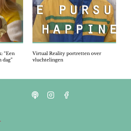
k: “Een
Virtual Reality portretten over
n dag”
vluchtelingen
r