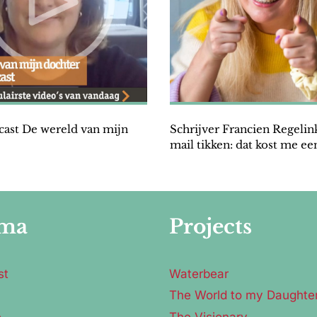
ast De wereld van mijn
Schrijver Francien Regelin
mail tikken: dat kost me ee
ma
Projects
st
Waterbear
The World to my Daughte
e
The Visionary