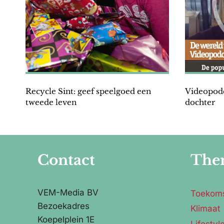
Recycle Sint: geef speelgoed een
Videopodc
tweede leven
dochter
Contact
The
VEM-Media BV
Toekom
Bezoekadres
Klimaat
Koepelplein 1E
Lifestyl