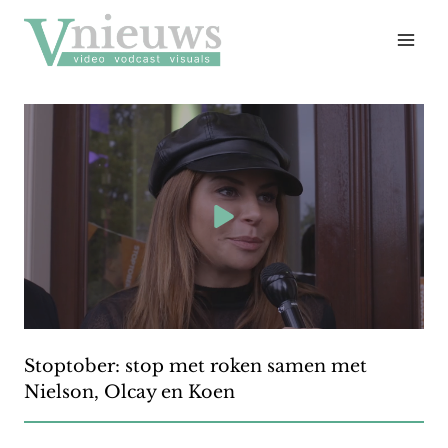
Doorgaan
naar
inhoud
Stoptober: stop met roken samen met
Nielson, Olcay en Koen