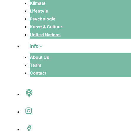
Klimaat
Lifestyle
Psychologie
Kunst & Cultuur
United Nations
Info
About Us
Team
Contact