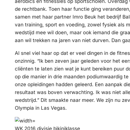
aerobics en fitnessles op sportscholen. Overdag 
de rechtbank. Toen haar functie ging veranderen, 
samen met haar partner Imro Beuk het bedrijf Ba
van training, sport en voeding, zowel fysiek als m
wedstijd mee wil doen, maar ook iemand die graag f
aan wil trekken na jaren van niet durven. Dan ga
Al snel viel haar op dat er veel dingen in de fitne
onzinnig. “Ik ben zeven jaar geleden voor het ee
cliënten te laten zien wat je kunt bereiken puur 
op die manier in drie maanden podiumwaardig te 
onze opleidingen hadden geleerd. Een aanpak die 
resultaat was boven verwachting. Ik was niet all
wedstrijd.” Dit smaakte naar meer. We zijn nu ze
Olympia in Las Vegas.
WK 2016 divisie bikiniklasse