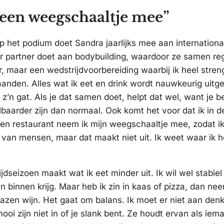
 een weegschaaltje mee”
 het podium doet Sandra jaarlijks mee aan internationa
aar partner doet aan bodybuilding, waardoor ze samen re
or, maar een wedstrijdvoorbereiding waarbij ik heel stren
anden. Alles wat ik eet en drink wordt nauwkeurig uitg
’n gat. Als je dat samen doet, helpt dat wel, want je be
baarder zijn dan normaal. Ook komt het voor dat ik in 
een restaurant neem ik mijn weegschaaltje mee, zodat ik
 van mensen, maar dat maakt niet uit. Ik weet waar ik h
dseizoen maakt wat ik eet minder uit. Ik wil wel stabiel 
fen binnen krijg. Maar heb ik zin in kaas of pizza, dan ne
lazen wijn. Het gaat om balans. Ik moet er niet aan de
 mooi zijn niet in of je slank bent. Ze houdt ervan als ie