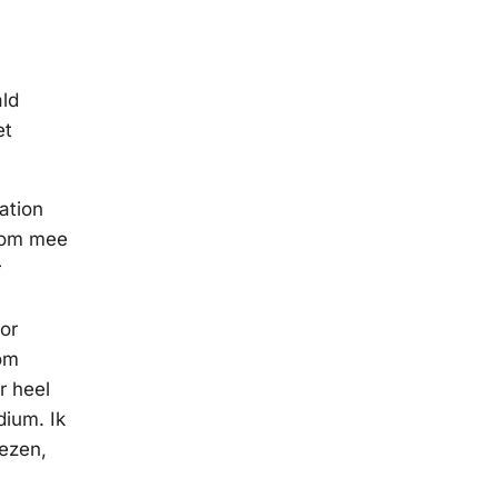
ald
et
ation
a om mee
r
or
 om
r heel
dium. Ik
iezen,