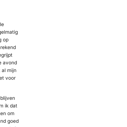
le
gelmatig
g op
erekend
grijpt
de avond
 al mijn
et voor
blijven
em ik dat
nken om
mand goed