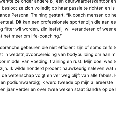
werkte ze onder andere bij een deurwaarderskantoor en l
besloot ze zich volledig op haar passie te richten en is
lance Personal Training gestart. “Ik coach mensen op h
entaal. Dit kan een professionele sporter zijn die aan e
itter wil worden, zijn leefstijl wil veranderen of weer e
at het meer om life-coaching.”
ssbranche gebeuren die niet efficiënt zijn of soms zelfs t
rst in wedstrijdvoorbereiding van bodybuilding om aan mi
door middel van voeding, training en rust. Mijn doel was
zijn. Ik wilde honderd procent nauwkeurig naleven wat 
de wetenschap volgt en ver weg blijft van alle fabels. 
een podiumwaardig; ik werd tweede op mijn allereerste
ven jaar verder en over twee weken staat Sandra op de 