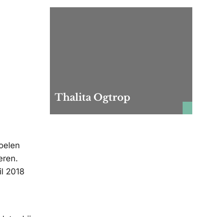
Thalita Ogtrop
oelen
eren.
il 2018