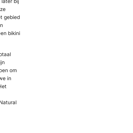
ater bij
 ze
et gebied
en
en bikini
otaal
jn
 toen om
we in
Het
Natural