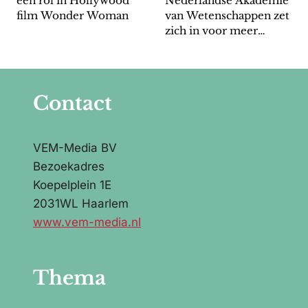
een rol in Hollywood
Nederlandse Akademie
film Wonder Woman
van Wetenschappen zet
zich in voor meer
vrouwelijke leden
Contact
VEM-Media BV
Bezoekadres
Koepelplein 1E
2031WL Haarlem
www.vem-media.nl
Thema