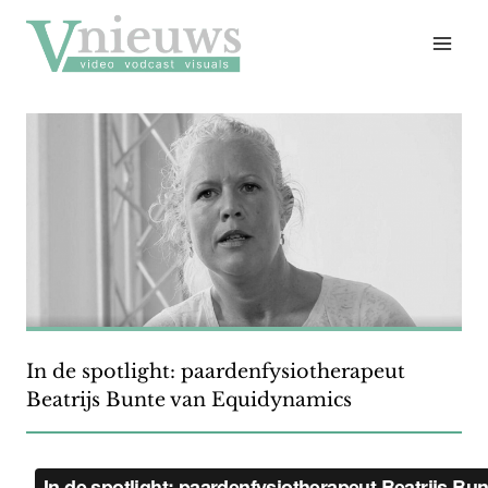
Doorgaan
naar
inhoud
In de spotlight: paardenfysiotherapeut
Beatrijs Bunte van Equidynamics