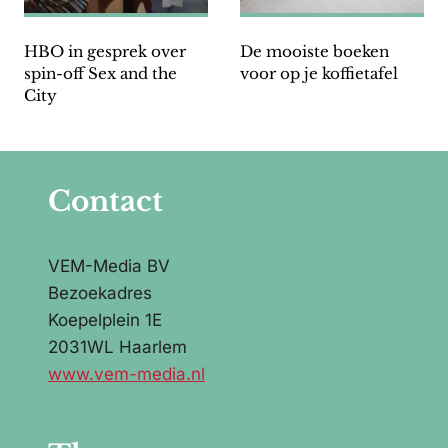
HBO in gesprek over
De mooiste boeken
spin-off Sex and the
voor op je koffietafel
City
Contact
VEM-Media BV
Bezoekadres
Koepelplein 1E
2031WL Haarlem
www.vem-media.nl