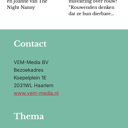
en Joanne van The
misvatting over rouw?
Night Nanny
“Rouwenden denken
dat ze hun dierbare
voor altijd kwijt zijn”
Contact
VEM-Media BV
Bezoekadres
Koepelplein 1E
2031WL Haarlem
www.vem-media.nl
Thema