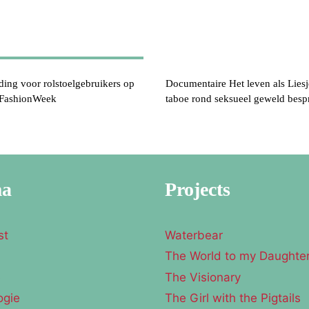
ding voor rolstoelgebruikers op
Documentaire Het leven als Lies
FashionWeek
taboe rond seksueel geweld besp
ma
Projects
st
Waterbear
The World to my Daughte
e
The Visionary
ogie
The Girl with the Pigtails