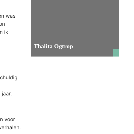
 en was
gon
n ik
Thalita Ogtrop
schuldig
jaar.
en voor
verhalen.