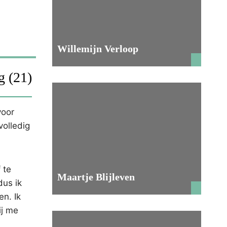
Willemijn Verloop
g (21)
voor
volledig
 te
Maartje Blijleven
dus ik
en. Ik
ij me