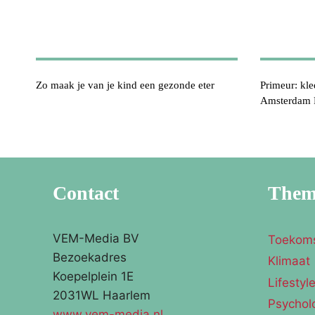
Zo maak je van je kind een gezonde eter
Primeur: kle
Amsterdam 
Contact
The
VEM-Media BV
Toekom
Bezoekadres
Klimaat
Koepelplein 1E
Lifestyl
2031WL Haarlem
Psychol
www.vem-media.nl