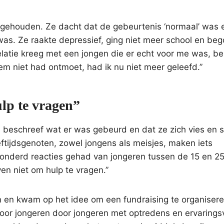
ch gehouden. Ze dacht dat de gebeurtenis ‘normaal’ was
 was. Ze raakte depressief, ging niet meer school en be
elatie kreeg met een jongen die er echt voor me was, be
em niet had ontmoet, had ik nu niet meer geleefd.”
lp te vragen”
il beschreef wat er was gebeurd en dat ze zich vies en 
eftijdsgenoten, zowel jongens als meisjes, maken iets
honderd reacties gehad van jongeren tussen de 15 en 25 
en niet om hulp te vragen.”
en en kwam op het idee om een fundraising te organiser
or jongeren door jongeren met optredens en ervarings