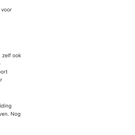
 voor
 zelf ook
b
ort
r
iding
even. Nog