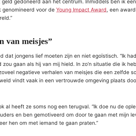
het geld gedoneerd aan het centrum. Inmiddels ben ik een
k genomineerd voor de
Young Impact Award
, een award
eld.”
en van meisjes”
 dat jongens lief moeten zijn en niet egoïstisch. “Ik had
zou gaan als hij van mij hield. In zo’n situatie die ik he
oveel negatieve verhalen van meisjes die een zelfde so
weld vindt vaak in een vertrouwde omgeving plaats doo
 al heeft ze soms nog een terugval. “Ik doe nu de ople
 ouders en ben gemotiveerd om door te gaan met mijn l
muleer hen om met iemand te gaan praten.”