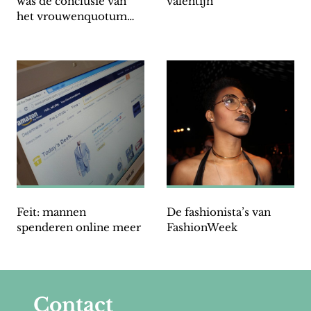
was de conclusie van
valentijn
het vrouwenquotum
debat
Feit: mannen
De fashionista’s van
spenderen online meer
FashionWeek
Contact