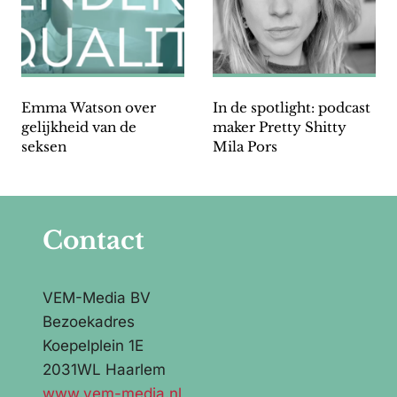
Emma Watson over
In de spotlight: podcast
gelijkheid van de
maker Pretty Shitty
seksen
Mila Pors
Contact
VEM-Media BV
Bezoekadres
Koepelplein 1E
2031WL Haarlem
www.vem-media.nl