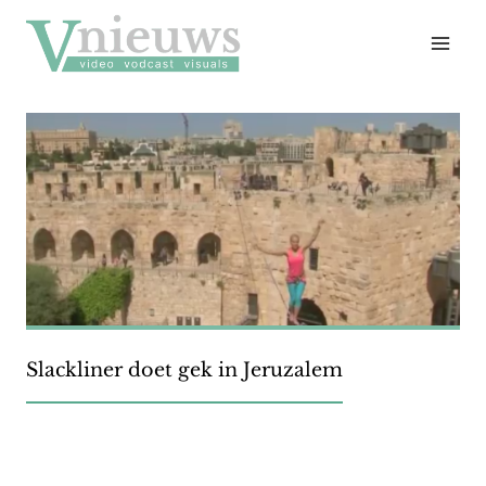
Doorgaan
naar
inhoud
Slackliner doet gek in Jeruzalem