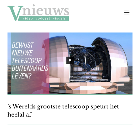
Doorgaan
naar
inhoud
’s Werelds grootste telescoop speurt het
heelal af