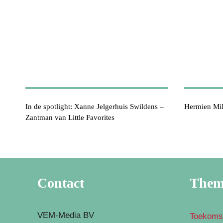
In de spotlight: Xanne Jelgerhuis Swildens –
Hermien Mil
Zantman van Little Favorites
Contact
The
VEM-Media BV
Toekoms