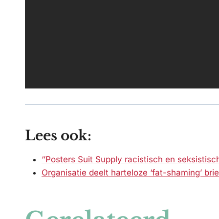
Lees ook:
‘’Posters Suit Supply racistisch en seksistisch
Organisatie deelt harteloze ‘fat-shaming’ brief