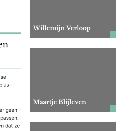
Willemijn Verloop
en
nse
plus-
Maartje Blijleven
der geen
npassen.
en dat ze