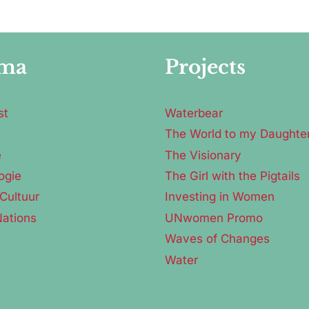
ma
Projects
st
Waterbear
The World to my Daughte
e
The Visionary
ogie
The Girl with the Pigtails
Cultuur
Investing in Women
Nations
UNwomen Promo
Waves of Changes
Water