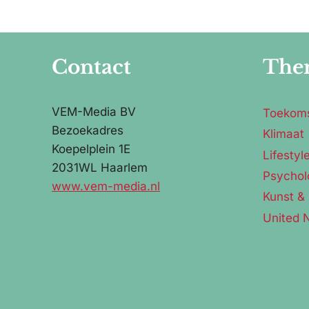
Contact
The
VEM-Media BV
Toekom
Bezoekadres
Klimaat
Koepelplein 1E
Lifestyl
2031WL Haarlem
Psychol
www.vem-media.nl
Kunst & 
United 