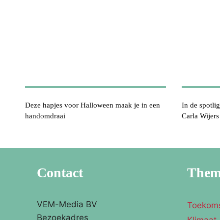
Deze hapjes voor Halloween maak je in een
In de spotli
handomdraai
Carla Wijers
Contact
The
VEM-Media BV
Toekom
Bezoekadres