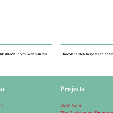
ght: directeur Vrouwen van Nu
Chocolade eten helpt tegen hoes
ma
Projects
st
Waterbear