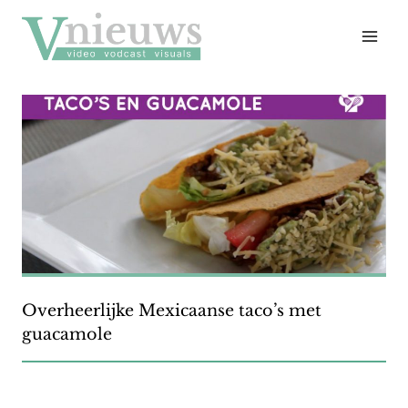
Doorgaan
naar
inhoud
Overheerlijke Mexicaanse taco’s met
guacamole