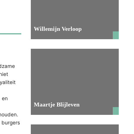
Willemijn Verloop
edzame
niet
liteit
- en
Maartje Blijleven
 houden.
e burgers