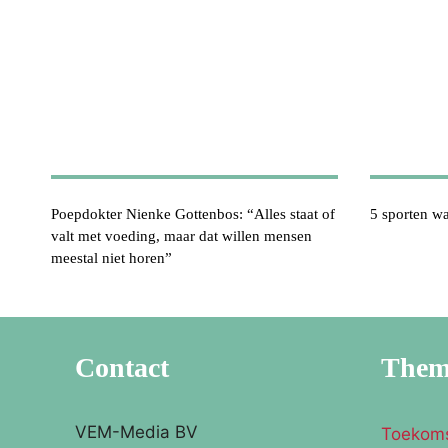
Poepdokter Nienke Gottenbos: “Alles staat of
5 sporten wa
valt met voeding, maar dat willen mensen
meestal niet horen”
Contact
The
VEM-Media BV
Toekom