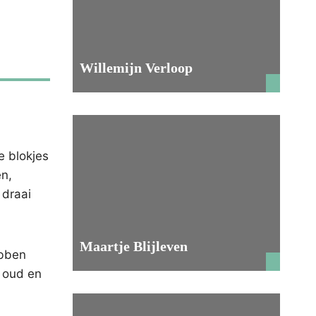
Willemijn Verloop
e blokjes
en,
 draai
Maartje Blijleven
ebben
r oud en