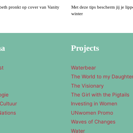
beth pronkt op cover van Vanity
Met deze tips bescherm jij je lipp
winter
ma
Projects
st
Waterbear
The World to my Daughte
e
The Visionary
ogie
The Girl with the Pigtails
Cultuur
Investing in Women
Nations
UNwomen Promo
Waves of Changes
Water