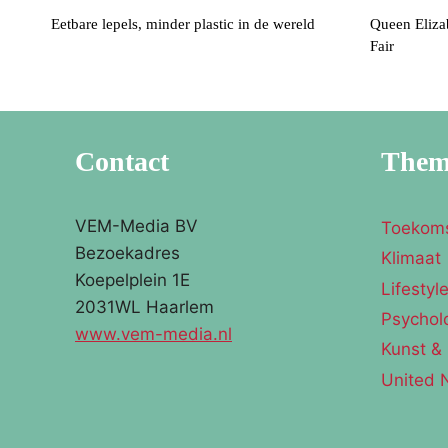
Eetbare lepels, minder plastic in de wereld
Queen Eliza
Fair
Contact
The
VEM-Media BV
Toekom
Bezoekadres
Klimaat
Koepelplein 1E
Lifestyl
2031WL Haarlem
Psychol
www.vem-media.nl
Kunst & 
United 