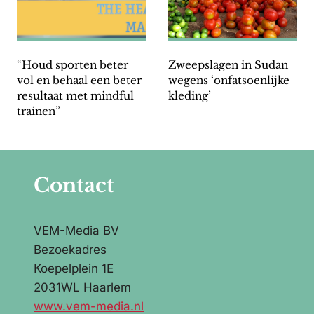
“Houd sporten beter
Zweepslagen in Sudan
vol en behaal een beter
wegens ‘onfatsoenlijke
resultaat met mindful
kleding’
trainen”
Contact
VEM-Media BV
Bezoekadres
Koepelplein 1E
2031WL Haarlem
www.vem-media.nl