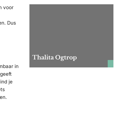
n voor
en. Dus
Thalita Ogtrop
embaar in
 geeft
ind je
ets
en.