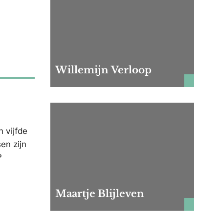
Willemijn Verloop
n vijfde
en zijn
?
Maartje Blijleven