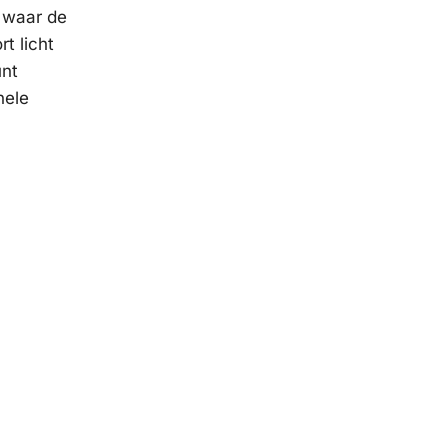
t waar de
t licht
unt
nele