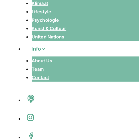
Klimaat
Lifestyle
Psychologie
Kunst & Cultuur
United Nations
Info
About Us
Team
Contact