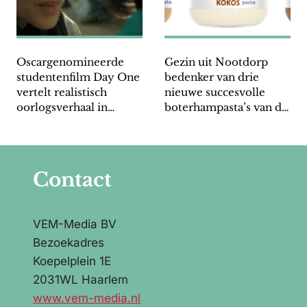
Oscargenomineerde
Gezin uit Nootdorp
studentenfilm Day One
bedenker van drie
vertelt realistisch
nieuwe succesvolle
oorlogsverhaal in
boterhampasta’s van de
Afghanistan
Albert Heijn
Contact
VEM-Media BV
Bezoekadres
Koepelplein 1E
2031WL Haarlem
www.vem-media.nl