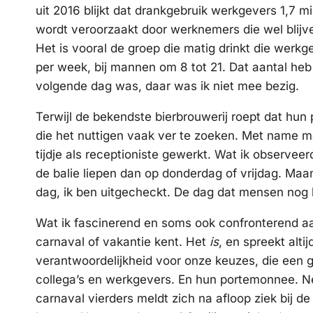
uit 2016 blijkt dat drankgebruik werkgevers 1,7 mi
wordt veroorzaakt door werknemers die wel blijv
Het is vooral de groep die matig drinkt die werkg
per week, bij mannen om 8 tot 21. Dat aantal heb 
volgende dag was, daar was ik niet mee bezig.
Terwijl de bekendste bierbrouwerij roept dat hun 
die het nuttigen vaak ver te zoeken. Met name ma
tijdje als receptioniste gewerkt. Wat ik observee
de balie liepen dan op donderdag of vrijdag. Maa
dag, ik ben uitgecheckt. De dag dat mensen nog
Wat ik fascinerend en soms ook confronterend aa
carnaval of vakantie kent. Het
is
, en spreekt alt
verantwoordelijkheid voor onze keuzes, die een gr
collega’s en werkgevers. En hun portemonnee. Nee
carnaval vierders meldt zich na afloop ziek bij