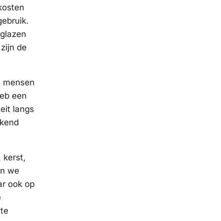
 kosten
ebruik.
 glazen
zijn de
de mensen
heb een
eit langs
ekend
 kerst,
en we
ar ook op
e
 te