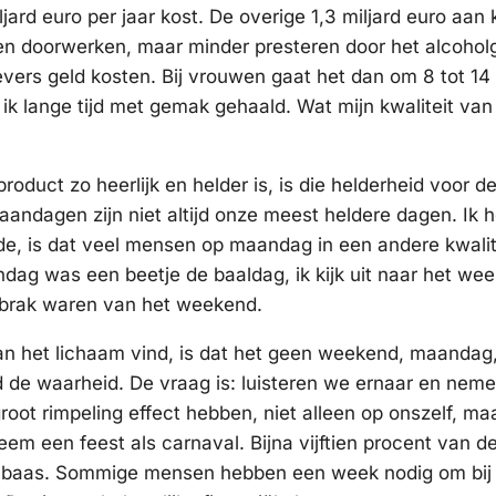
ljard euro per jaar kost. De overige 1,3 miljard euro aan
en doorwerken, maar minder presteren door het alcoholg
evers geld kosten. Bij vrouwen gaat het dan om 8 tot 14
ik lange tijd met gemak gehaald. Wat mijn kwaliteit van 
product zo heerlijk en helder is, is die helderheid voor 
andagen zijn niet altijd onze meest heldere dagen. Ik 
rde, is dat veel mensen op maandag in een andere kwalit
ndag was een beetje de baaldag, ik kijk uit naar het we
 brak waren van het weekend.
n het lichaam vind, is dat het geen weekend, maandag,
ijd de waarheid. De vraag is: luisteren we ernaar en nem
oot rimpeling effect hebben, niet alleen op onszelf, ma
m een feest als carnaval. Bijna vijftien procent van d
 de baas. Sommige mensen hebben een week nodig om bij