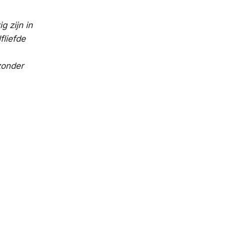
g zijn in
fliefde
zonder