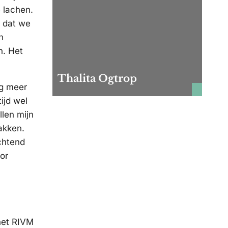
e lachen.
f dat we
n
n. Het
Thalita Ogtrop
og meer
ijd wel
len mijn
akken.
chtend
oor
 het RIVM