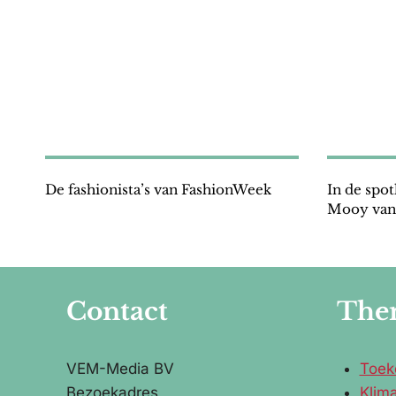
De fashionista’s van FashionWeek
In de spo
Mooy van
Contact
The
VEM-Media BV
Toek
Bezoekadres
Klim