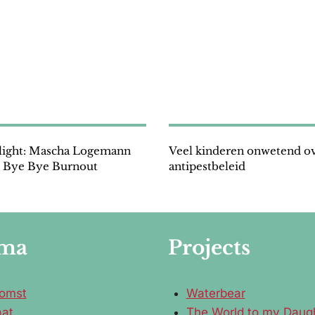
tlight: Mascha Logemann
Veel kinderen onwetend o
 Bye Bye Burnout
antipestbeleid
ma
Projects
omst
Waterbear
aat
The World to my Daug