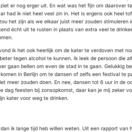
 ziet er nog erger uit. En wat was het fijn om daarover t
r had ik niet heel veel zin in. Het is ergens ook heel to
ou het zijn als we elkaar juist meer zouden stimuleren i
end écht uit te rusten in plaats van extra veel te drinke
komen.
ond ik het ook heerlijk om de kater te verdoven met n
beter tegen alcohol te kunnen. Ik leek de persoon die alt
er gaan bellen om even de stad in te gaan. Gelukkig bel
komen in Berlijn om te dansen of zelfs een festival te p
niet meer zouden doen. En nee, dansen tot 6 uur in de o
nde dag feesten bij zonsopkomst, daar kan je mij zeker v
jn kater voor weg te drinken.
t dan ik lange tijd heb willen weten. Uit een rapport van