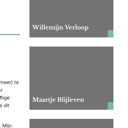
Willemijn Verloop
meer) te
ar
ftige
Maartje Blijleven
e dit
. Mijn