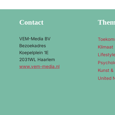
Contact
The
VEM-Media BV
Toekom
Bezoekadres
Klimaat
Koepelplein 1E
Lifestyl
2031WL Haarlem
Psychol
www.vem-media.nl
Kunst & 
United 