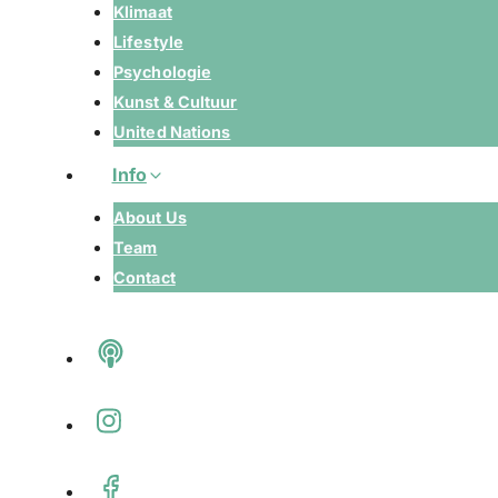
Klimaat
Lifestyle
Psychologie
Kunst & Cultuur
United Nations
Info
About Us
Team
Contact