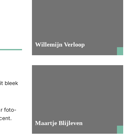
Willemijn Verloop
it bleek
r foto-
cent.
Maartje Blijleven