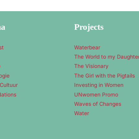
ma
Projects
st
Waterbear
The World to my Daughte
e
The Visionary
ogie
The Girl with the Pigtails
Cultuur
Investing in Women
Nations
UNwomen Promo
Waves of Changes
Water