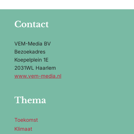
Contact
VEM-Media BV
Bezoekadres
Koepelplein 1E
2031WL Haarlem
www.vem-media.nl
Thema
Toekomst
Klimaat