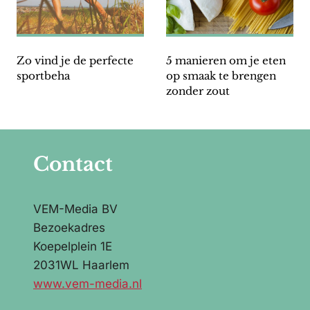
Zo vind je de perfecte
5 manieren om je eten
sportbeha
op smaak te brengen
zonder zout
Contact
VEM-Media BV
Bezoekadres
Koepelplein 1E
2031WL Haarlem
www.vem-media.nl