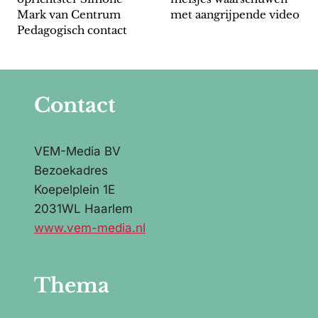
Mark van Centrum
met aangrijpende video
Pedagogisch contact
Contact
VEM-Media BV
Bezoekadres
Koepelplein 1E
2031WL Haarlem
www.vem-media.nl
Thema