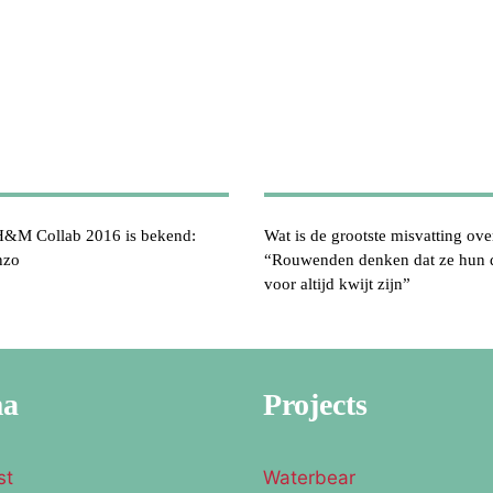
&M Collab 2016 is bekend:
Wat is de grootste misvatting ov
nzo
“Rouwenden denken dat ze hun d
voor altijd kwijt zijn”
ma
Projects
st
Waterbear