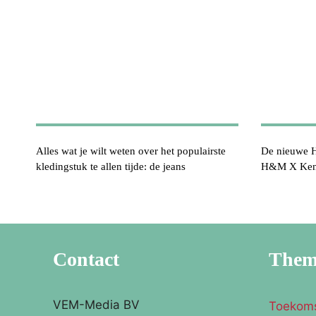
Alles wat je wilt weten over het populairste
De nieuwe H
kledingstuk te allen tijde: de jeans
H&M X Ke
Contact
The
VEM-Media BV
Toekom