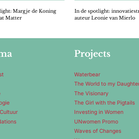
light: Margje de Koning
In de spotlight: innovaties
at Matter
auteur Leonie van Mierlo
ma
Projects
st
Waterbear
The World to my Daughte
e
The Visionary
ogie
The Girl with the Pigtails
Cultuur
Investing in Women
Nations
UNwomen Promo
Waves of Changes