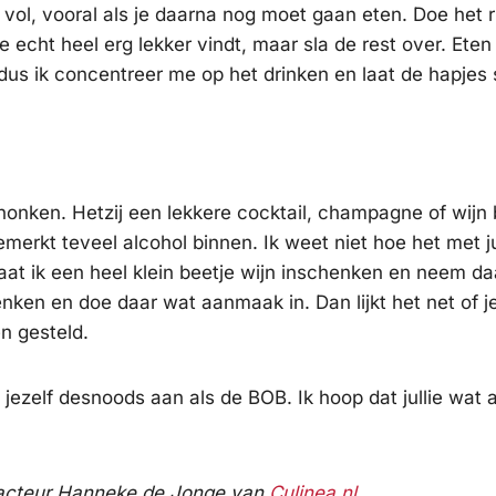
el vol, vooral als je daarna nog moet gaan eten. Doe het r
e echt heel erg lekker vindt, maar sla de rest over. Eten
 dus ik concentreer me op het drinken en laat de hapjes 
onken. Hetzij een lekkere cocktail, champagne of wijn b
erkt teveel alcohol binnen. Ik weet niet hoe het met jul
laat ik een heel klein beetje wijn inschenken en neem d
enken en doe daar wat aanmaak in. Dan lijkt het net of j
n gesteld.
 jezelf desnoods aan als de BOB. Ik hoop dat jullie wat
edacteur Hanneke de Jonge van
Culinea.nl
.