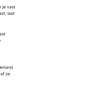
n je vast
st, laat
aat
e
 iemand
 of ze