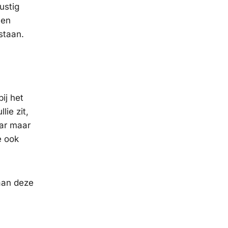
ustig
 en
staan.
ij het
lie zit,
aar maar
e ook
 aan deze