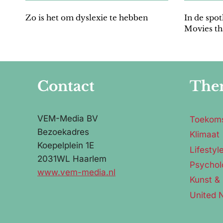
Zo is het om dyslexie te hebben
In de spot
Movies th
Contact
The
VEM-Media BV
Toekom
Bezoekadres
Klimaat
Koepelplein 1E
Lifestyl
2031WL Haarlem
Psychol
www.vem-media.nl
Kunst & 
United 