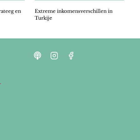
trateeg en
Extreme inkomensverschillen in
Turkije
r