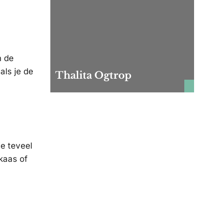
n de
als je de
Thalita Ogtrop
je teveel
kaas of