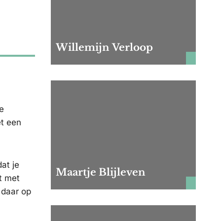
Willemijn Verloop
e
et een
at je
Maartje Blijleven
et met
 daar op