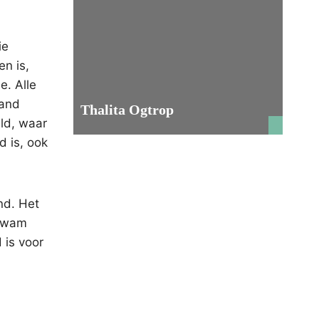
ie
n is,
e. Alle
tand
Thalita Ogtrop
eld, waar
d is, ook
nd. Het
 kwam
 is voor