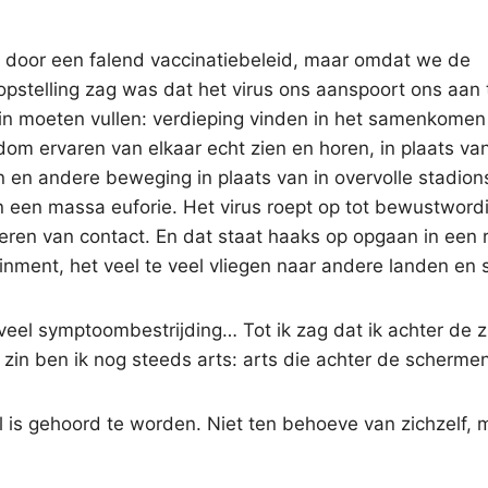
of door een falend vaccinatiebeleid, maar omdat we de
 opstelling zag was dat het virus ons aanspoort ons aan 
in moeten vullen: verdieping vinden in het samenkomen
dom ervaren van elkaar echt zien en horen, in plaats va
en en andere beweging in plaats van in overvolle stadion
in een massa euforie. Het virus roept op tot bewustword
eren van contact. En dat staat haaks op opgaan in een 
ment, het veel te veel vliegen naar andere landen en 
veel symptoombestrijding… Tot ik zag dat ik achter de z
zin ben ik nog steeds arts: arts die achter de schermen 
wil is gehoord te worden. Niet ten behoeve van zichzelf, 