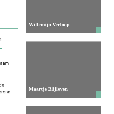
Willemijn Verloop
n
kzaam
 de
Maartje Blijleven
corona