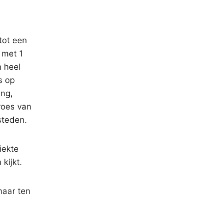
tot een
 met 1
n heel
s op
ing,
roes van
steden.
iekte
kijkt.
maar ten