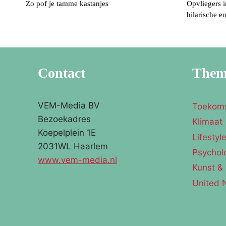
Zo pof je tamme kastanjes
Opvliegers 
hilarische e
Contact
The
VEM-Media BV
Toekom
Bezoekadres
Klimaat
Koepelplein 1E
Lifestyl
2031WL Haarlem
Psychol
www.vem-media.nl
Kunst & 
United 