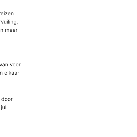
reizen
vuiling,
an meer
t
van voor
n elkaar
d door
juli