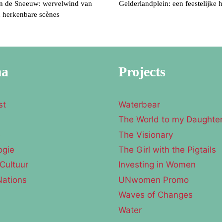
in de Sneeuw: wervelwind van
Gelderlandplein: een feestelijke
n herkenbare scènes
ma
Projects
st
Waterbear
The World to my Daughte
e
The Visionary
ogie
The Girl with the Pigtails
Cultuur
Investing in Women
Nations
UNwomen Promo
Waves of Changes
Water