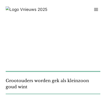
Doorgaan
naar
inhoud
Grootouders worden gek als kleinzoon
goud wint