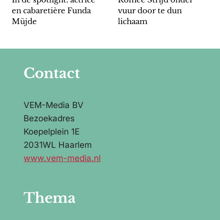
en cabaretière Funda
vuur door te dun
Müjde
lichaam
Contact
VEM-Media BV
Bezoekadres
Koepelplein 1E
2031WL Haarlem
www.vem-media.nl
Thema