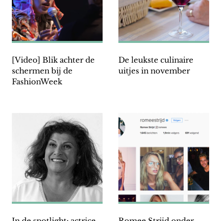
[Video] Blik achter de
De leukste culinaire
schermen bij de
uitjes in november
FashionWeek
In de spotlight: actrice
Romee Strijd onder