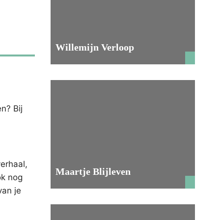
Willemijn Verloop
n? Bij
verhaal,
Maartje Blijleven
ok nog
van je