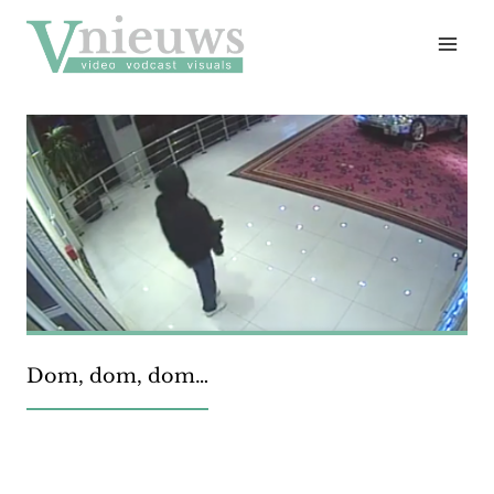
Doorgaan
naar
inhoud
Dom, dom, dom…