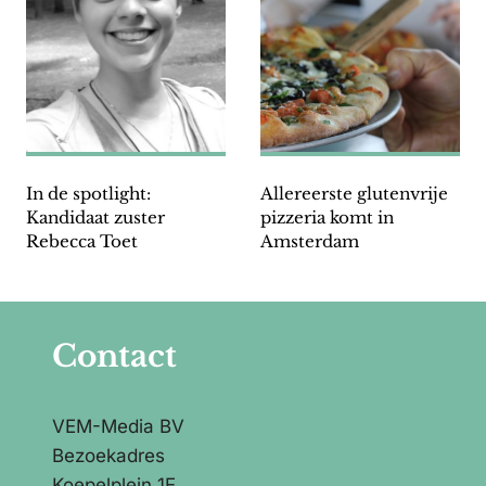
In de spotlight:
Allereerste glutenvrije
Kandidaat zuster
pizzeria komt in
Rebecca Toet
Amsterdam
Contact
VEM-Media BV
Bezoekadres
Koepelplein 1E