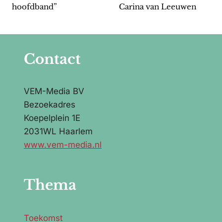
hoofdband”
Carina van Leeuwen
Contact
VEM-Media BV
Bezoekadres
Koepelplein 1E
2031WL Haarlem
www.vem-media.nl
Thema
Toekomst