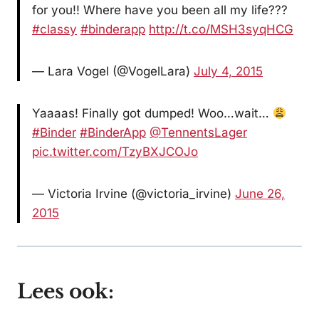
for you!! Where have you been all my life???
#classy
#binderapp
http://t.co/MSH3syqHCG
— Lara Vogel (@VogelLara)
July 4, 2015
Yaaaas! Finally got dumped! Woo…wait…
#Binder
#BinderApp
@TennentsLager
pic.twitter.com/TzyBXJCOJo
— Victoria Irvine (@victoria_irvine)
June 26,
2015
Lees ook: