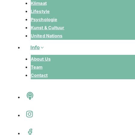
Klimaat
Lifestyle
Psychologie
Kunst & Cultuur
United Nations
Info
About Us
Team
Contact