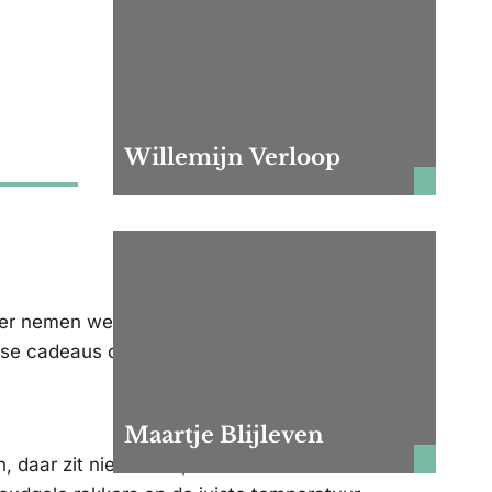
Willemijn Verloop
eer nemen we vaak een presentje mee. Ben
se cadeaus op een rij.
Maartje Blijleven
n, daar zit niemand op te wachten. Een