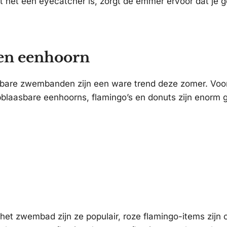
 het een eyecatcher is, zorgt de emmer ervoor dat je g
een eenhoorn
bare zwembanden zijn een ware trend deze zomer. Voor
laasbare eenhoorns, flamingo’s en donuts zijn enorm g
 het zwembad zijn ze populair, roze flamingo-items zijn o