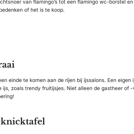
lichtsnoer van flamingo’s tot een flamingo wc-borstel e
 bedenken of het is te koop.
raai
een einde te komen aan de rijen bij ijssalons. Een eigen
s, zoals trendy fruitijsjes. Niet alleen de gastheer of 
pering!
cknicktafel