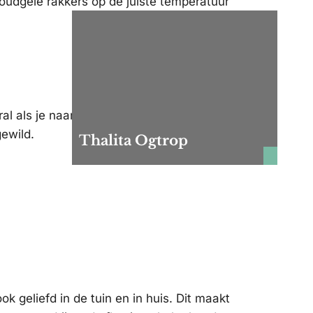
oudgele rakkers op de juiste temperatuur
al als je naar een
poolparty
gaat zijn deze
ewild.
Thalita Ogtrop
ok geliefd in de tuin en in huis. Dit maakt