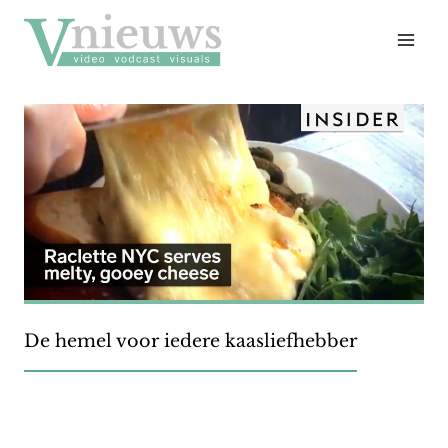
Doorgaan
naar
inhoud
De hemel voor iedere kaasliefhebber