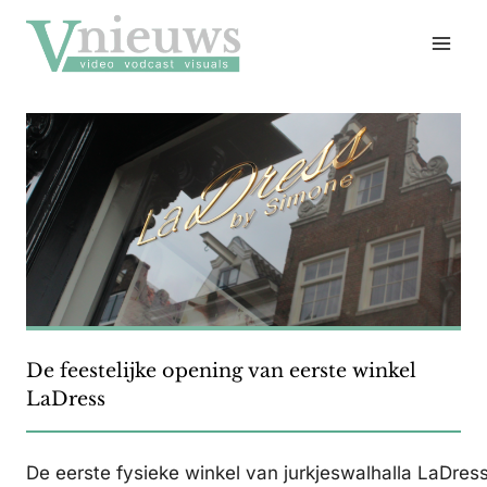
Doorgaan
naar
inhoud
De feestelijke opening van eerste winkel
LaDress
De eerste fysieke winkel van jurkjeswalhalla LaDre