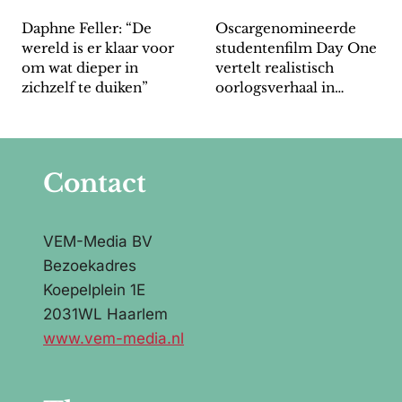
Daphne Feller: “De
Oscargenomineerde
wereld is er klaar voor
studentenfilm Day One
om wat dieper in
vertelt realistisch
zichzelf te duiken”
oorlogsverhaal in
Afghanistan
Contact
VEM-Media BV
Bezoekadres
Koepelplein 1E
2031WL Haarlem
www.vem-media.nl