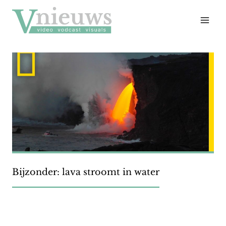
Doorgaan
naar
inhoud
Bijzonder: lava stroomt in water