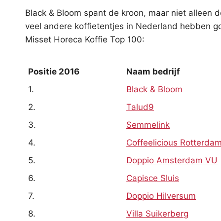
Black & Bloom spant de kroon, maar niet alleen 
veel andere koffietentjes in Nederland hebben go
Misset Horeca Koffie Top 100:
Positie 2016
Naam bedrij
1.
Black & Bloom
2.
Talud9
3.
Semmelink
4.
Coffeelicious Rotterda
5.
Doppio Amsterdam VU
6.
Capisce Sluis
7.
Doppio Hilversum
8.
Villa Suikerberg