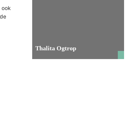
; ook
 de
e
Thalita Ogtrop