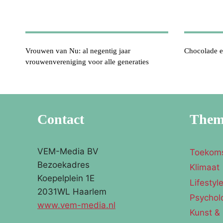
Vrouwen van Nu: al negentig jaar
Chocolade et
vrouwenvereniging voor alle generaties
Contact
The
VEM-Media BV
Toekom
Bezoekadres
Klimaat
Koepelplein 1E
Lifestyl
2031WL Haarlem
Psychol
www.vem-media.nl
Kunst & 