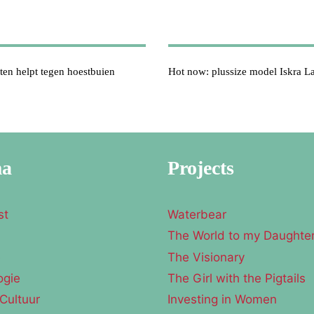
en helpt tegen hoestbuien
Hot now: plussize model Iskra 
ma
Projects
st
Waterbear
The World to my Daughte
e
The Visionary
ogie
The Girl with the Pigtails
Cultuur
Investing in Women