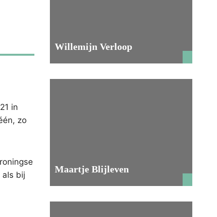
Willemijn Verloop
21 in
één, zo
Groningse
Maartje Blijleven
als bij