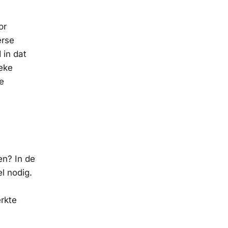
or
erse
 in dat
eke
je
en? In de
l nodig.
erkte