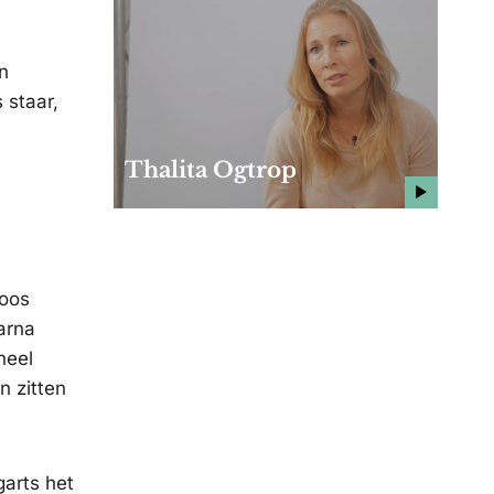
n
 staar,
Thalita Ogtrop
loos
arna
heel
n zitten
garts het