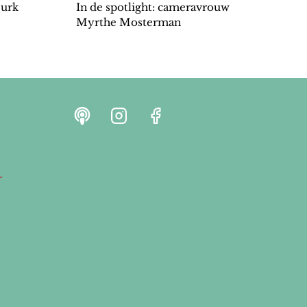
jurk
In de spotlight: cameravrouw
Myrthe Mosterman
r