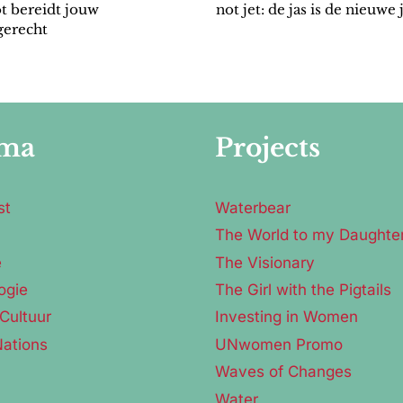
t bereidt jouw
not jet: de jas is de nieuwe 
gerecht
ma
Projects
st
Waterbear
The World to my Daughte
e
The Visionary
ogie
The Girl with the Pigtails
Cultuur
Investing in Women
Nations
UNwomen Promo
Waves of Changes
Water