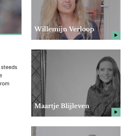
Willemijn Verloop
n steeds
e
arom
Maartje Blijleven