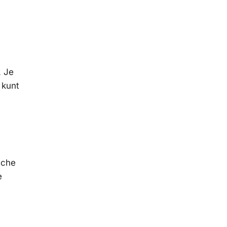
. Je
 kunt
sche
e