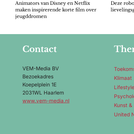
Animators van Disney en Netflix
Deze robo
maken inspirerende korte film over
lievelings
jeugddromen
Contact
The
VEM-Media BV
Toekom
Bezoekadres
Klimaat
Koepelplein 1E
Lifestyl
2031WL Haarlem
Psychol
www.vem-media.nl
Kunst & 
United 