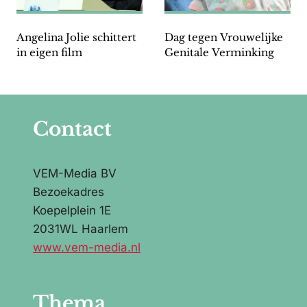
Angelina Jolie schittert
Dag tegen Vrouwelijke
in eigen film
Genitale Verminking
Contact
VEM-Media BV
Bezoekadres
Koepelplein 1E
2031WL Haarlem
www.vem-media.nl
Thema