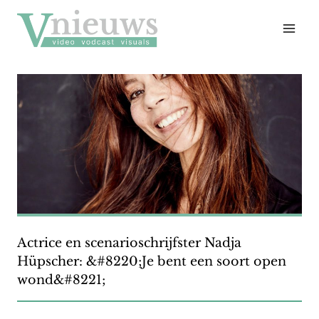
Doorgaan
naar
inhoud
Actrice en scenarioschrijfster Nadja
Hüpscher: &#8220;Je bent een soort open
wond&#8221;