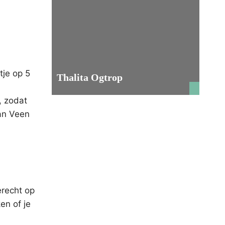
tje op 5
Thalita Ogtrop
, zodat
an Veen
erecht op
en of je