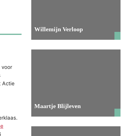
Willemijn Verloop
 voor
s
t Actie
Maartje Blijleven
rklaas.
ie
6