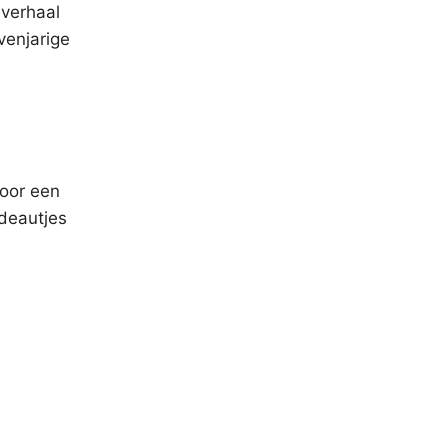
 verhaal
venjarige
door een
adeautjes