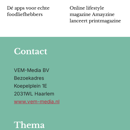
Dé apps voor echte
Online lifestyle
foodliefhebbers
magazine Amayzine
lanceert printmagazine
Contact
VEM-Media BV
Bezoekadres
Koepelplein 1E
2031WL Haarlem
www.vem-media.nl
Thema