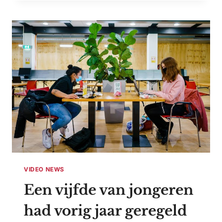
HEEFT
ME
DE
EERSTE
13
JAAR
VAN
HAAR
LEVEN
NIET
AANGERAAKT”
VIDEO NEWS
Een vijfde van jongeren
had vorig jaar geregeld