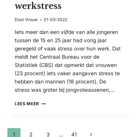
werkstress
Door
Vrouw
01-03-2022
Iets meer dan een vijfde van alle jongeren
tussen de 15 en 25 jaar had vorig jaar
geregeld of vaak stress over hun werk. Dat
meldt het Centraal Bureau voor de
Statistiek (CBS) dat opmerkt dat vrouwen
(23 procent) iets vaker aangaven stress te
hebben dan mannen (18 procent). De
stress was groter bij jongvolwassenen,…
EEN
LEES MEER
VIJFDE
VAN
JONGEREN
HAD
Paginanavigatie
Volgende
1
2
3
…
41
VORIG