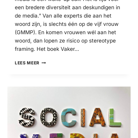
een bredere diversiteit aan deskundigen in
de media.” Van alle experts die aan het
woord zijn, is slechts één op de vijf vrouw
(GMMP). En komen vrouwen wél aan het
woord, dan lopen ze risico op stereotype
framing. Het boek Vaker…
IN
LEES MEER
DE
MEDIA
MEER
VROUWELIJKE
EXPERTS
DOOR
EERSTE
BOEK
IN
2024