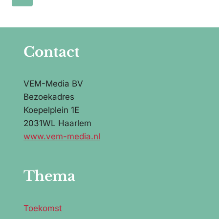
JAAR
pagina
GEREGELD
WERKSTRESS
Contact
VEM-Media BV
Bezoekadres
Koepelplein 1E
2031WL Haarlem
www.vem-media.nl
Thema
Toekomst