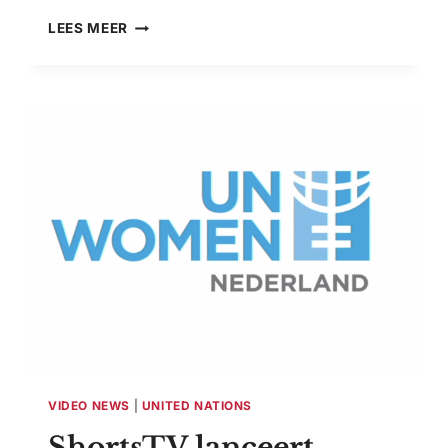
REBECCA
LEES MEER
GOMPERTS
WINT
ALETTA
JACOBS
PRIJS
2022
VIDEO NEWS
|
UNITED NATIONS
ShortsTV lanceert