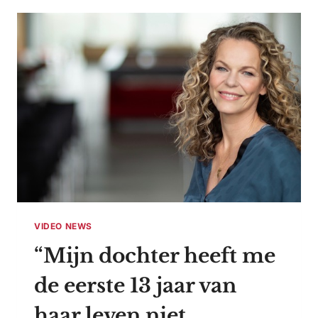
DUS
MAAR
KIJKEN:
‘BANG
VOOR
MANNEN’
VIDEO NEWS
“Mijn dochter heeft me
de eerste 13 jaar van
haar leven niet