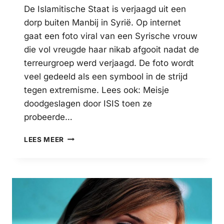
De Islamitische Staat is verjaagd uit een
dorp buiten Manbij in Syrië. Op internet
gaat een foto viral van een Syrische vrouw
die vol vreugde haar nikab afgooit nadat de
terreurgroep werd verjaagd. De foto wordt
veel gedeeld als een symbool in de strijd
tegen extremisme. Lees ook: Meisje
doodgeslagen door ISIS toen ze
probeerde…
VROUW
LEES MEER
GOOIT
NIKAB
AF
NA
VERJAGING
IS