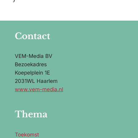
Volgende
IS
TUSSEN
pagina
MANNEN
EN
VROUWEN”
Contact
VEM-Media BV
Bezoekadres
Koepelplein 1E
2031WL Haarlem
www.vem-media.nl
Thema
Toekomst