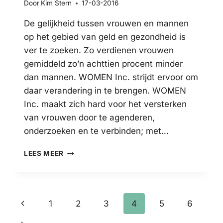
Door
Kim Stern
17-03-2016
De gelijkheid tussen vrouwen en mannen
op het gebied van geld en gezondheid is
ver te zoeken. Zo verdienen vrouwen
gemiddeld zo’n achttien procent minder
dan mannen. WOMEN Inc. strijdt ervoor om
daar verandering in te brengen. WOMEN
Inc. maakt zich hard voor het versterken
van vrouwen door te agenderen,
onderzoeken en te verbinden; met…
“WE
LEES MEER
RUSTEN
NIET
TOTDAT
ER
Paginanavigatie
Vorige
1
2
3
4
5
6
MEER
GELIJKHEID
pagina