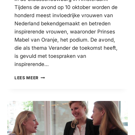
Tijdens de avond op 10 oktober worden de
honderd meest invloedrijke vrouwen van
Nederland bekendgemaakt en betreden
inspirerende vrouwen, waaronder Prinses
Mabel van Oranje, het podium. De avond,
die als thema Verander de toekomst heeft,
is gevuld met toespraken van
inspirerende…
OPZIJ
LEES MEER
TOP
100
EVENT:
PRINSES
MABEL
EN
ANDERE
INSPIRERENDE
SPREKERS