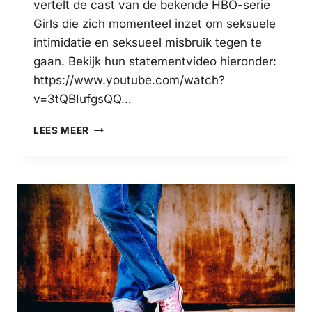
vertelt de cast van de bekende HBO-serie
Girls die zich momenteel inzet om seksuele
intimidatie en seksueel misbruik tegen te
gaan. Bekijk hun statementvideo hieronder:
https://www.youtube.com/watch?
v=3tQBIufgsQQ…
GIRLS-
LEES MEER
CAST
SPREEKT
ZICH
UIT
TEGEN
SEKSUEEL
GEWELD